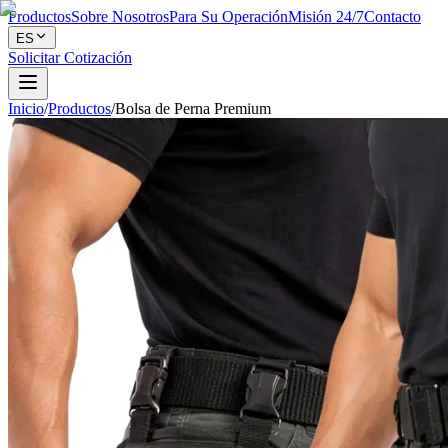
Productos
Sobre Nosotros
Para Su Operación
Misión 24/7
Contacto
ES
Solicitar Cotización
Inicio
/
Productos
/
Bolsa de Perna Premium