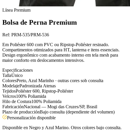
Línea
Premium
Bolsa de Perna Premium
Ref:
PRM-535/PRM-536
Em Poliéster 600 com PVC ou Ripstop-Poliéster resinado.
Compartimentos otimizados para HT, lanterna e itens essenciais.
Design ergonômico com acabamento interno em tela mesh para
maior conforto em deslocamentos intensivos.
Especificaciones
Talla
Único
Colores
Preto, Azul Marinho · outras cores sob consulta
Modelaje
Padronizada Atenas
Tejidos
Poliéster 600, Ripstop-Poliéster
Velcros
100% Poliamida
Hilo de Costura
100% Poliamida
Fabricación
Nacional — Mogi das Cruzes/SP, Brasil
Plazo de producción
Bajo consulta (dependiente del volumen)
Personalización disponible
Disponible en Negro y Azul Marino. Otros colores bajo consulta.