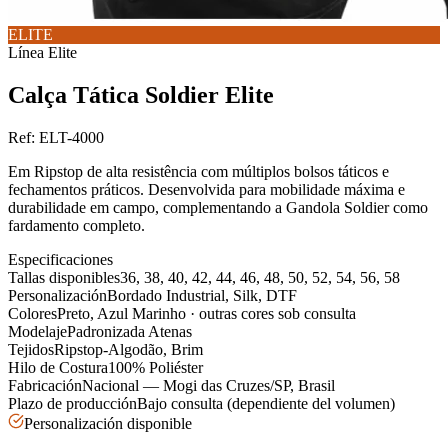
ELITE
Línea
Elite
Calça Tática Soldier Elite
Ref:
ELT-4000
Em Ripstop de alta resistência com múltiplos bolsos táticos e
fechamentos práticos. Desenvolvida para mobilidade máxima e
durabilidade em campo, complementando a Gandola Soldier como
fardamento completo.
Especificaciones
Tallas disponibles
36, 38, 40, 42, 44, 46, 48, 50, 52, 54, 56, 58
Personalización
Bordado Industrial, Silk, DTF
Colores
Preto, Azul Marinho · outras cores sob consulta
Modelaje
Padronizada Atenas
Tejidos
Ripstop-Algodão, Brim
Hilo de Costura
100% Poliéster
Fabricación
Nacional — Mogi das Cruzes/SP, Brasil
Plazo de producción
Bajo consulta (dependiente del volumen)
Personalización disponible