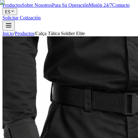
Productos
Sobre Nosotros
Para Su Operación
Misión 24/7
Contacto
ES
Solicitar Cotización
Inicio
/
Productos
/
Calça Tática Soldier Elite