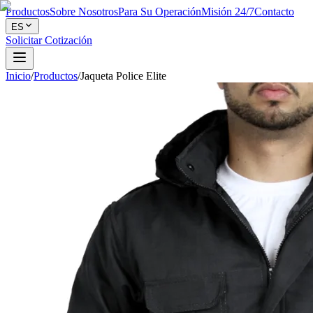
Productos
Sobre Nosotros
Para Su Operación
Misión 24/7
Contacto
ES
Solicitar Cotización
Inicio
/
Productos
/
Jaqueta Police Elite