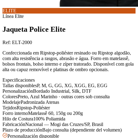
ELITE
Línea
Elite
Jaqueta Police Elite
Ref:
ELT-2000
Confeccionada em Ripstop-poliéster resinado ou Ripstop algodão,
com alta resistência a rasgos, abrasão e água. Forro em matelassê,
bolsos frontais, bolso interno e zíper tratorado. Disponível com gola
alta ou capuz removível e platinas de ombro opcionais.
Especificaciones
Tallas disponibles
P, M, G, GG, XG, XGG, EG, EGG
Personalización
Bordado Industrial, Silk, DTF
Colores
Preto, Azul Marinho · outras cores sob consulta
Modelaje
Padronizada Atenas
Tejidos
Ripstop-Poliéster
Forro interno
Matelassê 60, 150g ou 200g
Hilo de Costura
100% Poliamida
Fabricación
Nacional — Mogi das Cruzes/SP, Brasil
Plazo de producción
Bajo consulta (dependiente del volumen)
Personalización disponible