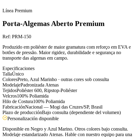
Línea
Premium
Porta-Algemas Aberto Premium
Ref:
PRM-150
Produzido em poliéster de maior gramatura com reforço em EVA e
botões de pressão. Maior rigidez, durabilidade e segurança no
transporte das algemas em campo.
Especificaciones
Talla
Único
Colores
Preto, Azul Marinho · outras cores sob consulta
Modelaje
Padronizada Atenas
Tejidos
Poliéster 600, Ripstop-Poliéster
Velcros
100% Poliamida
Hilo de Costura
100% Poliamida
Fabricación
Nacional — Mogi das Cruzes/SP, Brasil
Plazo de producción
Bajo consulta (dependiente del volumen)
Personalización disponible
Disponible en Negro y Azul Marino. Otros colores bajo consulta.
Modelaje estandarizado Atenas. Hable con nuestro equipo para una