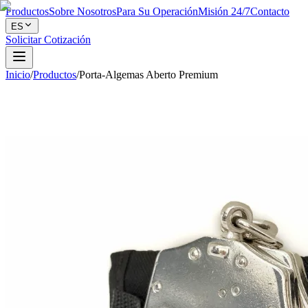
Productos
Sobre Nosotros
Para Su Operación
Misión 24/7
Contacto
ES
Solicitar Cotización
Inicio
/
Productos
/
Porta-Algemas Aberto Premium