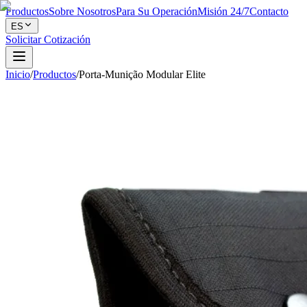
Productos
Sobre Nosotros
Para Su Operación
Misión 24/7
Contacto
ES
Solicitar Cotización
Inicio
/
Productos
/
Porta-Munição Modular Elite