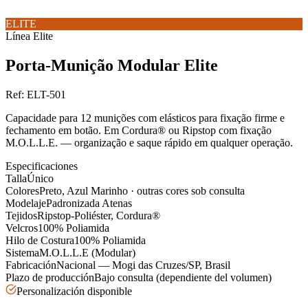
ELITE
Línea
Elite
Porta-Munição Modular Elite
Ref:
ELT-501
Capacidade para 12 munições com elásticos para fixação firme e
fechamento em botão. Em Cordura® ou Ripstop com fixação
M.O.L.L.E. — organização e saque rápido em qualquer operação.
Especificaciones
Talla
Único
Colores
Preto, Azul Marinho · outras cores sob consulta
Modelaje
Padronizada Atenas
Tejidos
Ripstop-Poliéster, Cordura®
Velcros
100% Poliamida
Hilo de Costura
100% Poliamida
Sistema
M.O.L.L.E (Modular)
Fabricación
Nacional — Mogi das Cruzes/SP, Brasil
Plazo de producción
Bajo consulta (dependiente del volumen)
Personalización disponible