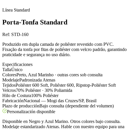
Línea
Standard
Porta-Tonfa Standard
Ref:
STD-160
Produzido em dupla camada de poliéster revestido com PVC.
Fixação da tonfa por fitas de poliéster com velcro padrão, garantindo
praticidade e segurança no uso diário.
Especificaciones
Talla
Único
Colores
Preto, Azul Marinho · outras cores sob consulta
Modelaje
Padronizada Atenas
Tejidos
Poliéster 600 Soft, Poliéster 600, Ripstop-Poliéster Soft
Velcros
70% Poliéster · 30% Poliamida
Hilo de Costura
100% Poliéster
Fabricación
Nacional — Mogi das Cruzes/SP, Brasil
Plazo de producción
Bajo consulta (dependiente del volumen)
Personalización disponible
Disponible en Negro y Azul Marino. Otros colores bajo consulta.
Modelaje estandarizado Atenas. Hable con nuestro equipo para una