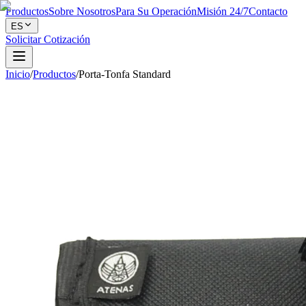
Productos
Sobre Nosotros
Para Su Operación
Misión 24/7
Contacto
ES
Solicitar Cotización
Inicio
/
Productos
/
Porta-Tonfa Standard