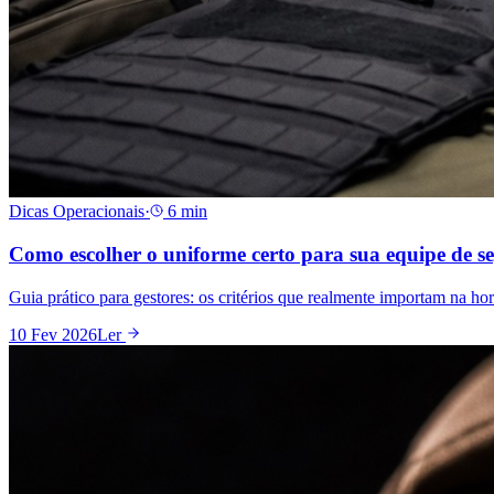
Dicas Operacionais
·
6
min
Como escolher o uniforme certo para sua equipe de s
Guia prático para gestores: os critérios que realmente importam na ho
10 Fev 2026
Ler