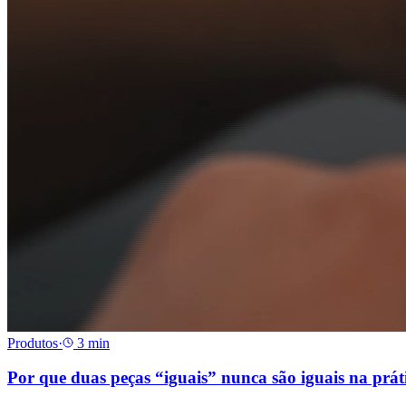
Produtos
·
3
min
Por que duas peças “iguais” nunca são iguais na prát