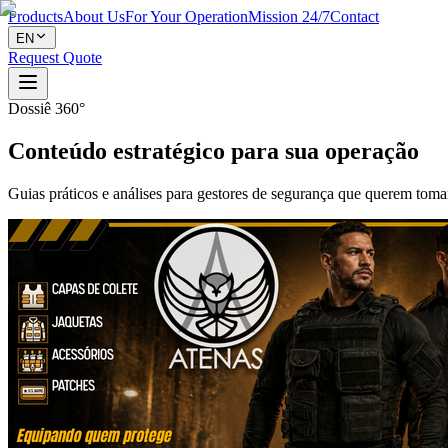
Products
About Us
For Your Operation
Mission 24/7
Contact
EN
Request Quote
Dossiê 360°
Conteúdo estratégico para sua operação
Guias práticos e análises para gestores de segurança que querem toma