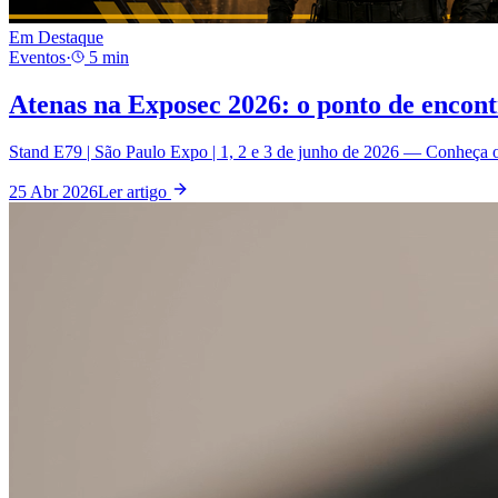
Em Destaque
Eventos
·
5
min
Atenas na Exposec 2026: o ponto de encont
Stand E79 | São Paulo Expo | 1, 2 e 3 de junho de 2026 — Conheça o D
25 Abr 2026
Ler artigo