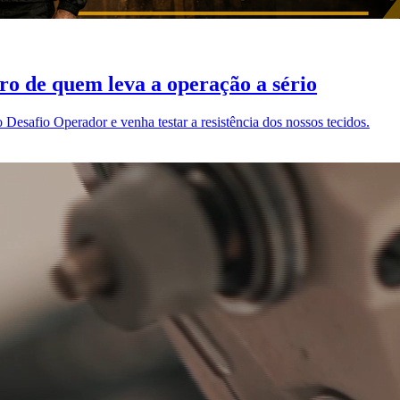
ro de quem leva a operação a sério
esafio Operador e venha testar a resistência dos nossos tecidos.