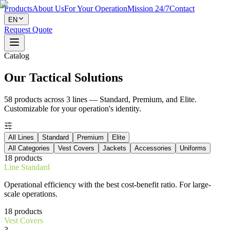
Products
About Us
For Your Operation
Mission 24/7
Contact
EN
Request Quote
Catalog
Our Tactical Solutions
58 products across 3 lines — Standard, Premium, and Elite.
Customizable for your operation's identity.
All Lines
Standard
Premium
Elite
All Categories
Vest Covers
Jackets
Accessories
Uniforms
18
products
Line
Standard
Operational efficiency with the best cost-benefit ratio. For large-
scale operations.
18
products
Vest Covers
3