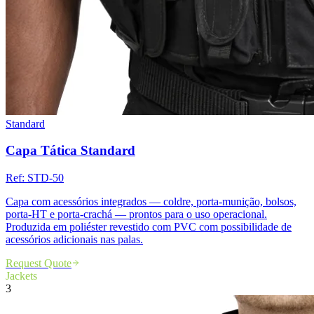
Standard
Capa Tática Standard
Ref:
STD-50
Capa com acessórios integrados — coldre, porta-munição, bolsos,
porta-HT e porta-crachá — prontos para o uso operacional.
Produzida em poliéster revestido com PVC com possibilidade de
acessórios adicionais nas palas.
Request Quote
Jackets
3