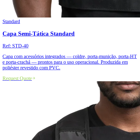
Standard
Capa Semi-Tática Standard
Ref:
STD-40
Capa com acessórios integrados — coldre, porta-munição, porta-HT
e porta-crachá — prontos para o uso operacional. Produzida em
poliéster revestido com PVC.
Request Quote