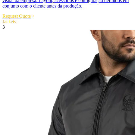
visual da empresa. Layout, acessórios e configuração definidos em
conjunto com o cliente antes da produção.
Request Quote
Jackets
3