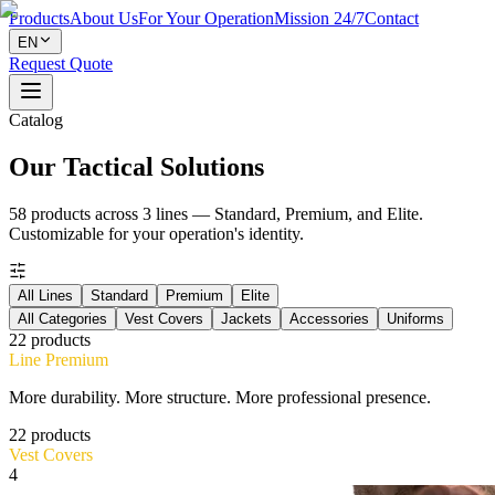
Products
About Us
For Your Operation
Mission 24/7
Contact
EN
Request Quote
Catalog
Our Tactical Solutions
58 products across 3 lines — Standard, Premium, and Elite.
Customizable for your operation's identity.
All Lines
Standard
Premium
Elite
All Categories
Vest Covers
Jackets
Accessories
Uniforms
22
products
Line
Premium
More durability. More structure. More professional presence.
22
products
Vest Covers
4