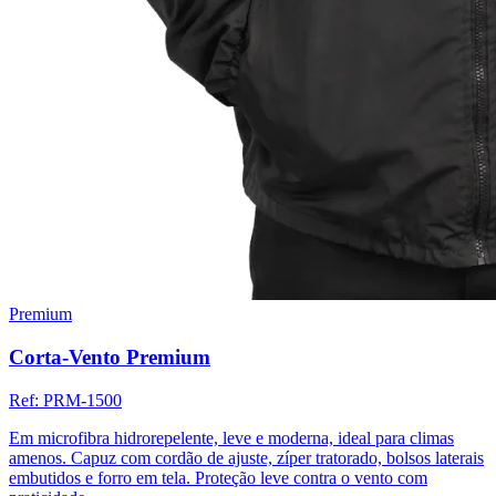
Premium
Corta-Vento Premium
Ref:
PRM-1500
Em microfibra hidrorepelente, leve e moderna, ideal para climas
amenos. Capuz com cordão de ajuste, zíper tratorado, bolsos laterais
embutidos e forro em tela. Proteção leve contra o vento com