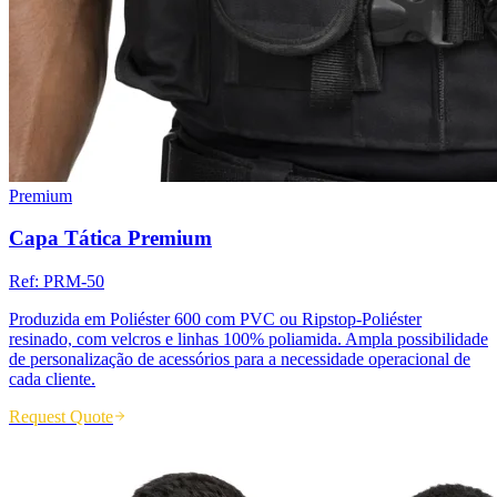
Premium
Capa Tática Premium
Ref:
PRM-50
Produzida em Poliéster 600 com PVC ou Ripstop-Poliéster
resinado, com velcros e linhas 100% poliamida. Ampla possibilidade
de personalização de acessórios para a necessidade operacional de
cada cliente.
Request Quote