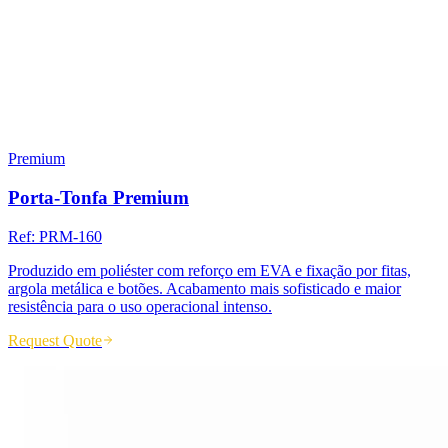
Premium
Porta-Tonfa Premium
Ref:
PRM-160
Produzido em poliéster com reforço em EVA e fixação por fitas,
argola metálica e botões. Acabamento mais sofisticado e maior
resistência para o uso operacional intenso.
Request Quote