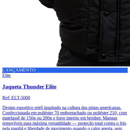
LANÇAMENTO
Elite
Jaqueta Thunder Elite
Ref:
ELT-5000
Design esportivo retrô inspirado na cultura das pistas americanas.
Confeccionada em poliéster 70 emborrachado ou poliéster 210, com
matelassê de 150g ou 200g e forro interno em bember. Mangas
removíveis para máxima versatilidade — proteção total contra o frio
pela manhã e liberdade de movimento quando o calor aperta, sem