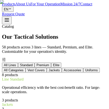
Products
About Us
For Your Operation
Mission 24/7
Contact
EN
Request Quote
Catalog
Our Tactical Solutions
58 products across 3 lines — Standard, Premium, and Elite.
Customizable for your operation's identity.
All Lines
Standard
Premium
Elite
All Categories
Vest Covers
Jackets
Accessories
Uniforms
8
products
Line
Standard
Operational efficiency with the best cost-benefit ratio. For large-
scale operations.
3
products
Jackets
3