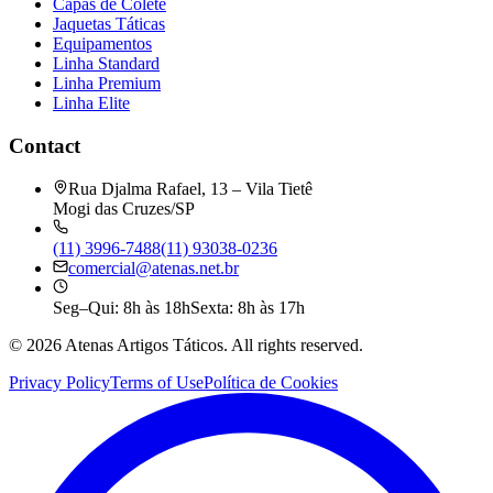
Capas de Colete
Jaquetas Táticas
Equipamentos
Linha Standard
Linha Premium
Linha Elite
Contact
Rua Djalma Rafael, 13 – Vila Tietê
Mogi das Cruzes/SP
(11) 3996-7488
(11) 93038-0236
comercial@atenas.net.br
Seg–Qui: 8h às 18h
Sexta: 8h às 17h
©
2026
Atenas Artigos Táticos.
All rights reserved.
Privacy Policy
Terms of Use
Política de Cookies