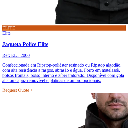
ELITE
Elite
Jaqueta Police Elite
Ref:
ELT-2000
Confeccionada em Ripstop-poliéster resinado ou Ripstop algodão,
com alta resistência a rasgos, abrasão e água. Forro em matelassê,
bolsos frontais, bolso interno e zíper tratorado. Disponível com gola
alta ou capuz removível e platinas de ombro opcionais.
Request Quote