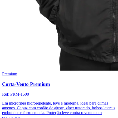
Premium
Corta-Vento Premium
Ref:
PRM-1500
Em microfibra hidrorepelente, leve e moderna, ideal para climas
amenos. Capuz com cordão de ajuste, zíper tratorado, bolsos laterais
embutidos e forro em tela. Proteção leve contra o vento com
praticidade.