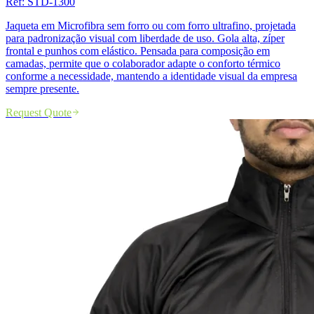
Ref:
STD-1300
Jaqueta em Microfibra sem forro ou com forro ultrafino, projetada
para padronização visual com liberdade de uso. Gola alta, zíper
frontal e punhos com elástico. Pensada para composição em
camadas, permite que o colaborador adapte o conforto térmico
conforme a necessidade, mantendo a identidade visual da empresa
sempre presente.
Request Quote