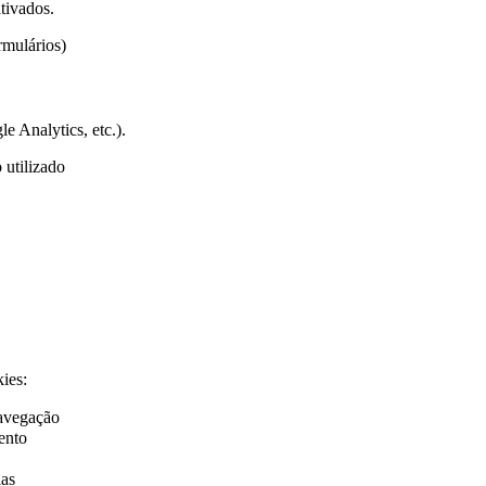
tivados.
mulários)
e Analytics, etc.).
 utilizado
ies:
navegação
ento
ias