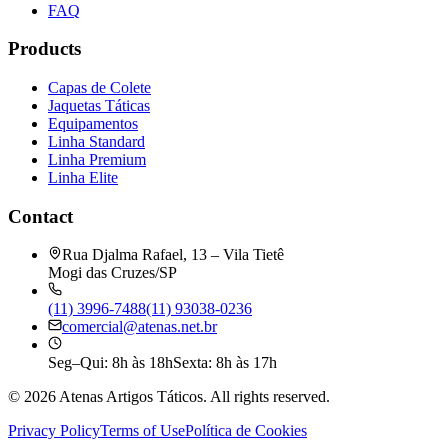
FAQ
Products
Capas de Colete
Jaquetas Táticas
Equipamentos
Linha Standard
Linha Premium
Linha Elite
Contact
Rua Djalma Rafael, 13 – Vila Tietê
Mogi das Cruzes/SP
(11) 3996-7488
(11) 93038-0236
comercial@atenas.net.br
Seg–Qui: 8h às 18h
Sexta: 8h às 17h
©
2026
Atenas Artigos Táticos.
All rights reserved.
Privacy Policy
Terms of Use
Política de Cookies