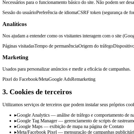
Necessários para o funcionamento básico do site. Não podem ser desa
Sessão do usuário
Preferência de idioma
CSRF token (segurança de for
Analíticos
Nos ajudam a entender como os visitantes interagem com o site (Googl
Páginas visitadas
Tempo de permanência
Origem do tráfego
Dispositivo
Marketing
Usados para personalizar anúncios e medir a eficácia de campanhas.
Pixel do Facebook/Meta
Google Ads
Remarketing
3. Cookies de terceiros
Utilizamos serviços de terceiros que podem instalar seus próprios cook
▸
Google Analytics — análise de tráfego e comportamento de 
▸
Google Tag Manager — gerenciamento de scripts de rastream
▸
Google Maps — exibição de mapa na página de Contato
▸
Meta/Facebook Pixel — mensuração de campanhas publicitár