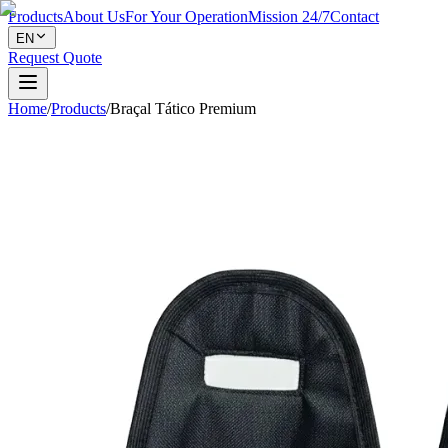
Products
About Us
For Your Operation
Mission 24/7
Contact
EN
Request Quote
Home
/
Products
/
Braçal Tático Premium