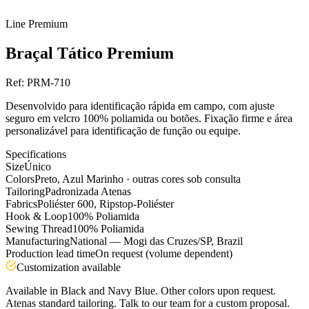
Line
Premium
Braçal Tático Premium
Ref:
PRM-710
Desenvolvido para identificação rápida em campo, com ajuste
seguro em velcro 100% poliamida ou botões. Fixação firme e área
personalizável para identificação de função ou equipe.
Specifications
Size
Único
Colors
Preto, Azul Marinho · outras cores sob consulta
Tailoring
Padronizada Atenas
Fabrics
Poliéster 600, Ripstop-Poliéster
Hook & Loop
100% Poliamida
Sewing Thread
100% Poliamida
Manufacturing
National — Mogi das Cruzes/SP, Brazil
Production lead time
On request (volume dependent)
Customization available
Available in Black and Navy Blue. Other colors upon request.
Atenas standard tailoring. Talk to our team for a custom proposal.