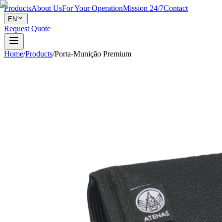
Products
About Us
For Your Operation
Mission 24/7
Contact
EN
Request Quote
Home
/
Products
/
Porta-Munição Premium