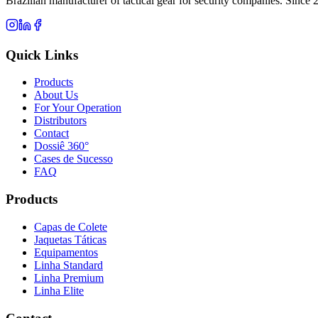
Brazilian manufacturer of tactical gear for security companies. Since 
Quick Links
Products
About Us
For Your Operation
Distributors
Contact
Dossiê 360°
Cases de Sucesso
FAQ
Products
Capas de Colete
Jaquetas Táticas
Equipamentos
Linha Standard
Linha Premium
Linha Elite