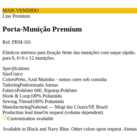
MAIS VENDIDO
Line
Premium
Porta-Munição Premium
Ref:
PRM-101
Elásticos internos para fixação firme das munições com saque rápido
para 6, 6+6 e 12 munições.
Specifications
Size
Único
Colors
Preto, Azul Marinho · outras cores sob consulta
Tailoring
Padronizada Atenas
Fabrics
Poliéster 600, Ripstop-Poliéster
Hook & Loop
100% Poliamida
Sewing Thread
100% Poliamida
Manufacturing
National — Mogi das Cruzes/SP, Brazil
Production lead time
On request (volume dependent)
Customization available
Available in Black and Navy Blue. Other colors upon request. Atenas s